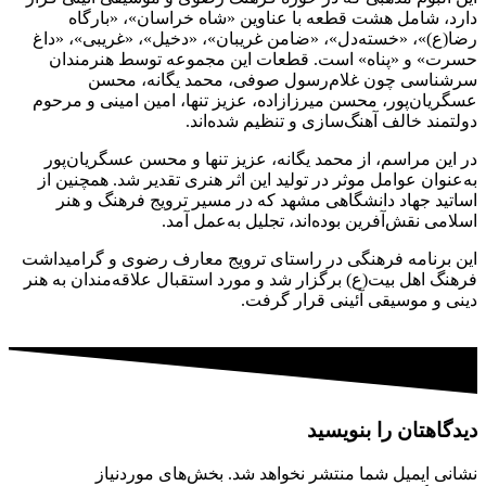
دارد، شامل هشت قطعه با عناوین «شاه خراسان»، «بارگاه
رضا(ع)»، «خسته‌دل»، «ضامن غریبان»، «دخیل»، «غریبی»، «داغ
حسرت» و «پناه» است. قطعات این مجموعه توسط هنرمندان
سرشناسی چون غلام‌رسول صوفی، محمد یگانه، محسن
عسگریان‌پور، محسن میرزازاده، عزیز تنها، امین امینی و مرحوم
دولتمند خالف آهنگ‌سازی و تنظیم شده‌اند.
در این مراسم، از محمد یگانه، عزیز تنها و محسن عسگریان‌پور
به‌عنوان عوامل موثر در تولید این اثر هنری تقدیر شد. همچنین از
اساتید جهاد دانشگاهی مشهد که در مسیر ترویج فرهنگ و هنر
اسلامی نقش‌آفرین بوده‌اند، تجلیل به‌عمل آمد.
این برنامه فرهنگی در راستای ترویج معارف رضوی و گرامیداشت
فرهنگ اهل بیت(ع) برگزار شد و مورد استقبال علاقه‌مندان به هنر
دینی و موسیقی آئینی قرار گرفت.
دیدگاهتان را بنویسید
نشانی ایمیل شما منتشر نخواهد شد.
بخش‌های موردنیاز